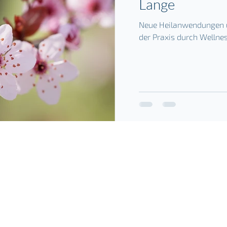
Lange
Neue Heilanwendungen 
der Praxis durch Wellne
Magdalena Lang
Mo
Hölderlinstraße 1
Staatlich, Handwerkskammer- und
E-
85080 G
aimersheim
dermatologisch geprüfte Kosmetikerin