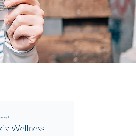
esezeit
xis: Wellness