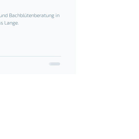
und Bachblütenberatung in
ss Lange.
bil:
01 76 / 32 02 75 42
Mail:
zeit-fuer-mich@magdalena-lang.de