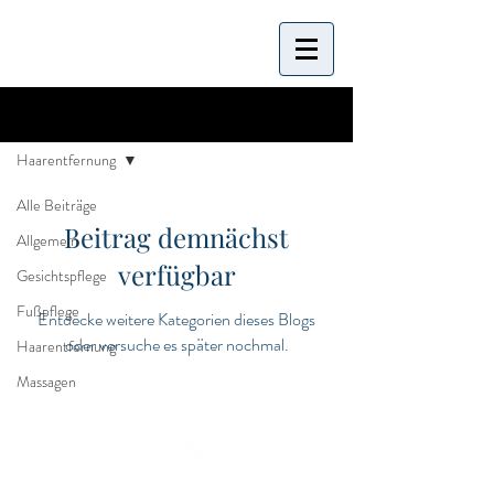
LH Blog
Haarentfernung
Alle Beiträge
Beitrag demnächst
Allgemein
verfügbar
Gesichtspflege
Fußpflege
Entdecke weitere Kategorien dieses Blogs
oder versuche es später nochmal.
Haarentfernung
Massagen