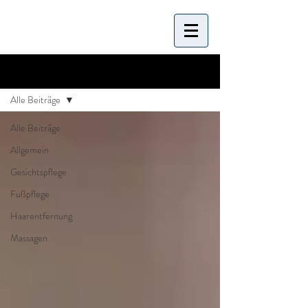
LH Blog
Alle Beiträge
Alle Beiträge
Allgemein
Gesichtspflege
Fußpflege
Haarentfernung
Massagen